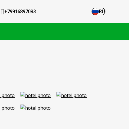
+79916897083
RU