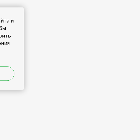
айта и
обы
роить
ения