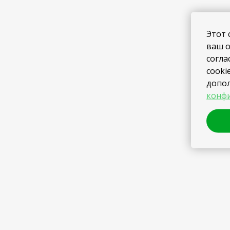
Этот 
ваш о
согла
cooki
допо
конфи